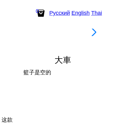
0
Рус
ский
En
glish
Th
ai
葡萄酒
大車
籃子是空的
。这款