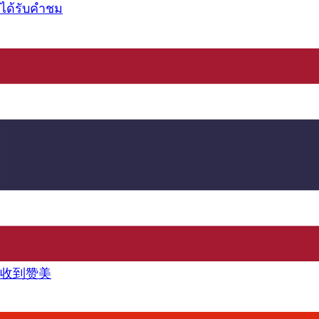
ได้รับคำชม
收到赞美