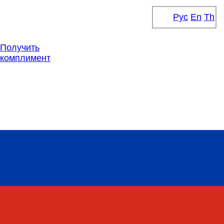
Рус
En
Th
Получить
комплимент