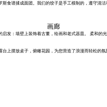
罗斯食谱揉成面团。我们的饺子是手工模制的，遵守清洁
画廊
的启发：墙壁上装饰着古董，绘画和老式器皿。 柔和的
露台上摆放桌子，俯瞰花园，为您营造了浪漫而轻松的氛