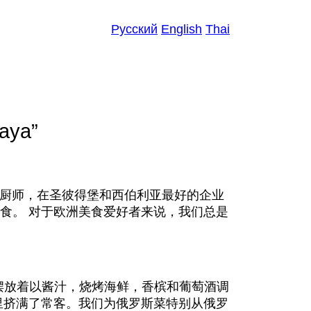
Рус
ский
En
glish
Th
ai
aya”
特邀厨师，在圣彼得堡和西伯利亚最好的企业
食。 对于欧洲美食爱好者来说，我们总是
上摆放着以酱汁，烧烤海鲜，香槟和葡萄酒调
厅里挤满了常客。我们为俄罗斯菜特别从俄罗