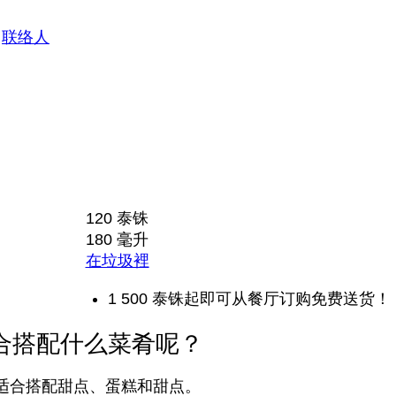
联络人
120 泰铢
180 毫升
在垃圾裡
1 500 泰铢起即可从餐厅订购免费送货！
合搭配什么菜肴呢？
适合搭配甜点、蛋糕和甜点。