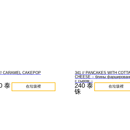
 // CARAMEL CAKEPOP
341 // PANCAKES WITH COTT
CHEESE -- блины фарширован
с сыром --
0 泰
240 泰
在垃圾裡
在垃圾裡
铢