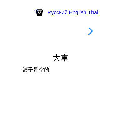
0
Рус
ский
En
glish
Th
ai
茶 / 咖啡
大車
籃子是空的