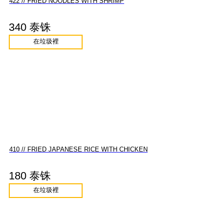
422 // FRIED NOODLES WITH SHRIMP
340 泰铢
在垃圾裡
410 // FRIED JAPANESE RICE WITH CHICKEN
180 泰铢
在垃圾裡