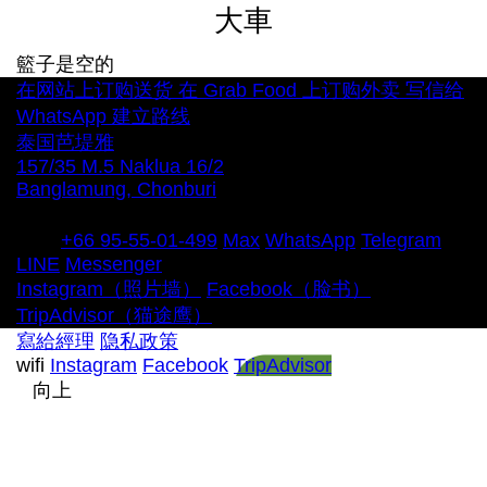
大車
籃子是空的
在网站上订购送货
在 Grab Food 上订购外卖
写信给
WhatsApp
建立路线
泰国芭堤雅
157/35 M.5 Naklua 16/2
Banglamung, Chonburi
每天 12:00 – 22:00
電話
+66 95-55-01-499
Max
WhatsApp
Telegram
LINE
Messenger
Instagram（照片墙）
Facebook（脸书）
TripAdvisor（猫途鹰）
寫給經理
隐私政策
wifi
Instagram
Facebook
TripAdvisor
向上