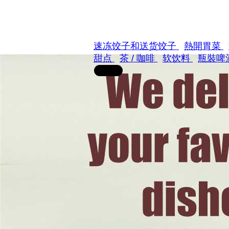
速冻饺子和送货饺子
熱開胃菜
甜点
茶 / 咖啡
软饮料
瓶裝啤酒