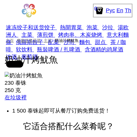
0
Рус
En
Th
速冻饺子和送货饺子
熱開胃菜
泡菜
沙拉
湯欧
洲人
主菜
薄煎饼
烤肉串、木炭烧烤
意大利麵
主頁
餐廳送餐菜單
主菜
奶油汁烤魷魚
條
俄羅斯餃子
配菜
沙司
麵包
甜点
茶 / 咖
啡
软饮料
瓶裝啤酒 / 扎啤酒
含酒精的鸡尾酒
浓酒
葡萄酒
奶油汁烤魷魚
230 泰铢
250 克
在垃圾裡
1 500 泰铢起即可从餐厅订购免费送货！
它适合搭配什么菜肴呢？