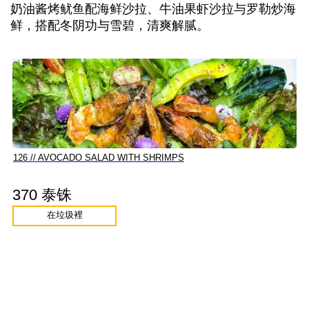
奶油酱烤鱿鱼配海鲜沙拉、牛油果虾沙拉与罗勒炒海
鲜，搭配冬阴功与雪碧，清爽解腻。
126 // AVOCADO SALAD WITH SHRIMPS
370 泰铢
在垃圾裡