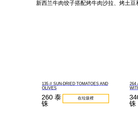
新西兰牛肉饺子搭配烤牛肉沙拉、烤土豆
135 // SUN-DRIED TOMATOES AND
264
OLIVES
WIT
260 泰
34
在垃圾裡
铢
铢