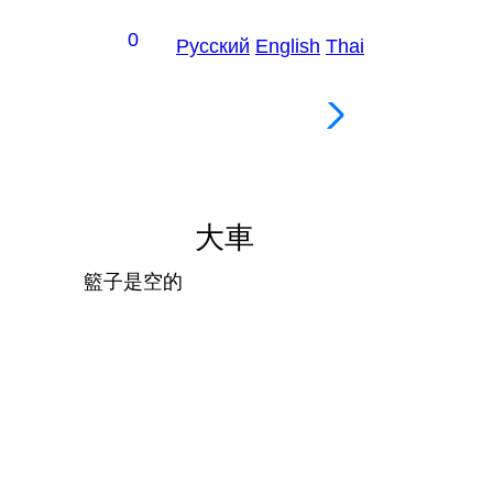
0
Рус
ский
En
glish
Th
ai
俄羅斯餃
大車
籃子是空的