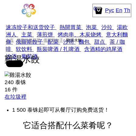
0
Рус
En
Th
速冻饺子和送货饺子
熱開胃菜
泡菜
沙拉
湯欧
洲人
主菜
薄煎饼
烤肉串、木炭烧烤
意大利麵
主頁
餐廳送餐菜單
俄羅斯餃子
雞湯水餃
條
俄羅斯餃子
配菜
沙司
麵包
甜点
茶 / 咖
啡
软饮料
瓶裝啤酒 / 扎啤酒
含酒精的鸡尾酒
浓酒
葡萄酒
雞湯水餃
240 泰铢
16 件
在垃圾裡
1 500 泰铢起即可从餐厅订购免费送货！
它适合搭配什么菜肴呢？