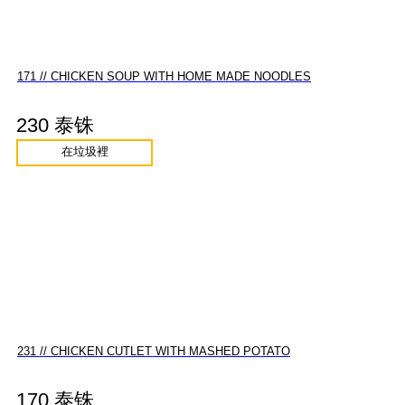
171 // CHICKEN SOUP WITH HOME MADE NOODLES
230 泰铢
在垃圾裡
231 // CHICKEN CUTLET WITH MASHED POTATO
170 泰铢