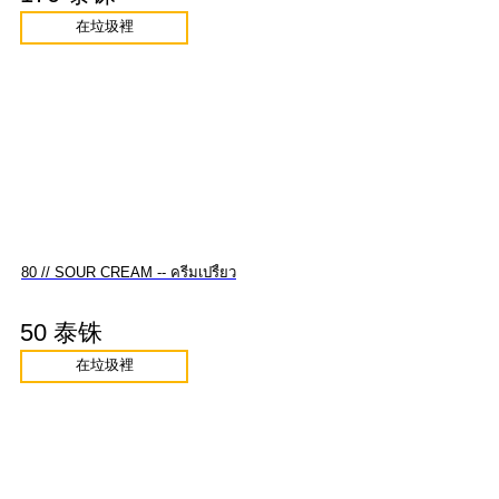
在垃圾裡
80 // SOUR CREAM -- ครีมเปรี้ยว
50 泰铢
在垃圾裡