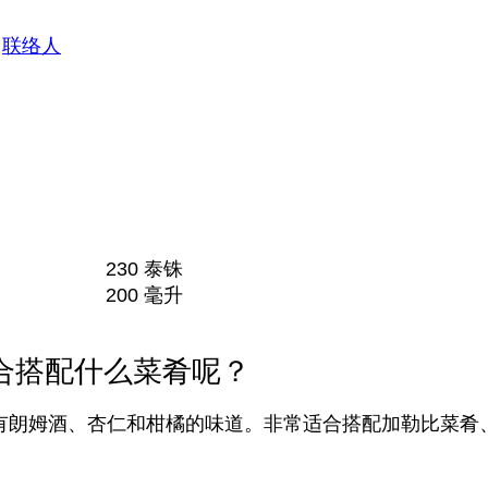
联络人
230 泰铢
200 毫升
合搭配什么菜肴呢？
，带有朗姆酒、杏仁和柑橘的味道。非常适合搭配加勒比菜肴