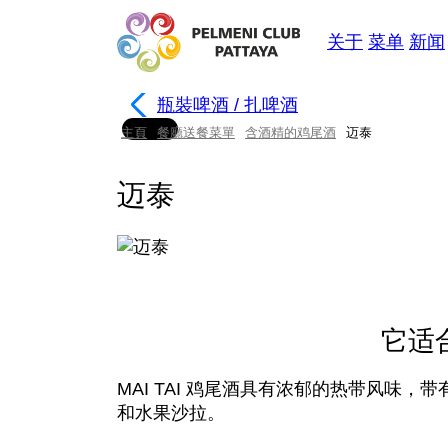
关于
菜单
新闻
瓶裝啤酒 / 扎啤酒
主頁
餐廳送餐菜單
含酒精的鸡尾酒
迈泰
迈泰
它适
MAI TAI 鸡尾酒具有浓郁的热带风味
和水果沙拉。