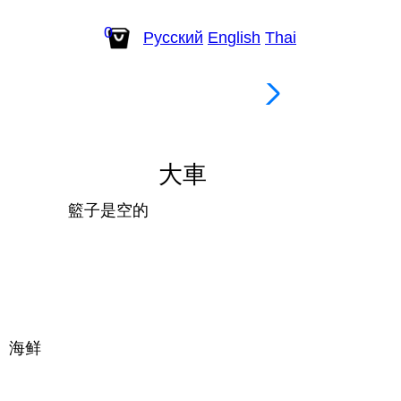
0
Рус
ский
En
glish
Th
ai
含酒精的
大車
籃子是空的
、海鲜